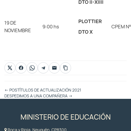
DTO II-XIIII
PLOTTIER
19 DE
9:00 hs
CPEM N°
NOVIEMBRE
DTO X
Otras
←
POSTÍTULOS DE ACTUALIZACIÓN 2021
Entradas
DESPEDIMOS A UNA COMPAÑERA
→
MINISTERIO DE EDUCACIÓN
Roca y Rioja, Neuquén, CP8300