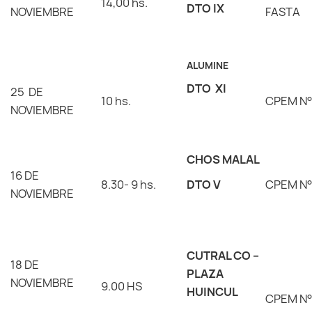
14,00 hs.
DTO IX
NOVIEMBRE
FASTA
ALUMINE
DTO XI
25 DE
10 hs.
CPEM N°
NOVIEMBRE
CHOS MALAL
16 DE
8.30- 9 hs.
DTO V
CPEM N°
NOVIEMBRE
CUTRAL CO –
18 DE
PLAZA
NOVIEMBRE
9.00 HS
HUINCUL
CPEM N°