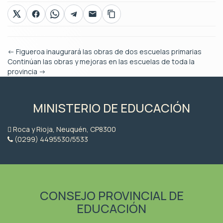
←
Figueroa inaugurará las obras de dos escuelas primarias
Continúan las obras y mejoras en las escuelas de toda la
provincia
→
MINISTERIO DE EDUCACIÓN
Roca y Rioja, Neuquén, CP8300
(0299) 4495530/5533
CONSEJO PROVINCIAL DE
EDUCACIÓN