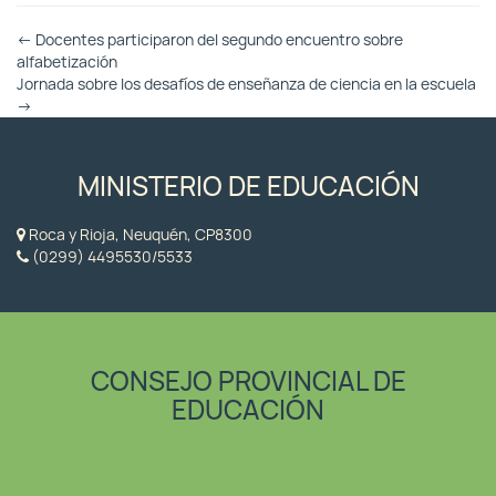
Otras
←
Docentes participaron del segundo encuentro sobre
Entradas
alfabetización
Jornada sobre los desafíos de enseñanza de ciencia en la escuela
→
MINISTERIO DE EDUCACIÓN
Roca y Rioja, Neuquén, CP8300
(0299) 4495530/5533
CONSEJO PROVINCIAL DE
EDUCACIÓN