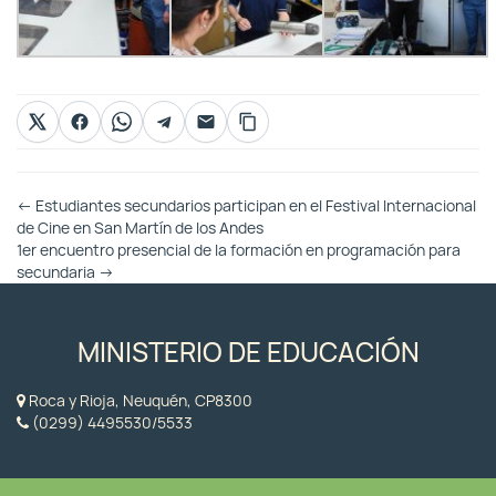
Otras
←
Estudiantes secundarios participan en el Festival Internacional
Entradas
de Cine en San Martín de los Andes
1er encuentro presencial de la formación en programación para
secundaria
→
MINISTERIO DE EDUCACIÓN
Roca y Rioja, Neuquén, CP8300
(0299) 4495530/5533