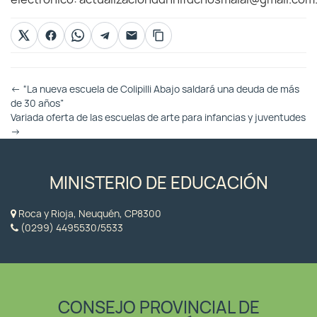
Otras
←
“La nueva escuela de Colipilli Abajo saldará una deuda de más
Entradas
de 30 años”
Variada oferta de las escuelas de arte para infancias y juventudes
→
MINISTERIO DE EDUCACIÓN
Roca y Rioja, Neuquén, CP8300
(0299) 4495530/5533
CONSEJO PROVINCIAL DE