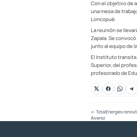
Con el objetivo de 
una mesa de trabajo
Loncopué.
La reunión se llevar
Zapala. Se convocó 
junto al equipo de l
El Instituto transit
Superior, del profes
profesorado de Educa
Otras
←
TotalEnergies renovó
Entradas
Álvarez