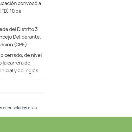
ducación convocó a
IFD) 10 de
ede del Distrito 3
ncejo Deliberante,
cación (CPE).
lo cerrado, de nivel
 la carrera del
nicial y de Inglés.
os denunciados en la