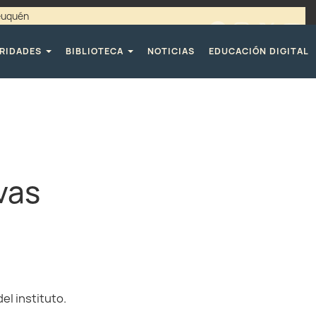
Neuquén
00 / 4494365 |
TELÉFONOS CPE
RIDADES
BIBLIOTECA
NOTICIAS
EDUCACIÓN DIGITAL
vas
el instituto.