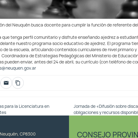
ión del Neuquén busca docente para cumplir la función de referente de
ue tenga perfil comunitario y disfrute enseñando ajedrez a estudiant
adelante nuestro programa socio educativo de ajedrez. El programa ti
o de la escuela, articulando contenidos curriculares de nivel primario y n
, Coordinadora de Estrategias Pedagógicas del Ministerio de Educación
s pueden enviar, antes del 24 de abril, su currículo (con teléfono de c
as@neuquen
.gov.ar
s para la Licenciatura en
Jornada de «Difusión sobre disc
rtes
obligaciones y recursos disponib
CONSEJO PROVIN
, Neuquén, CP8300