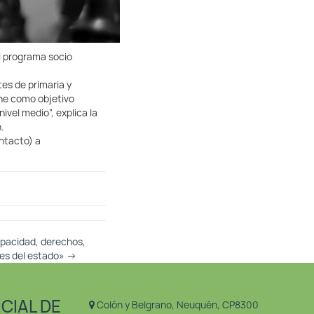
l programa socio
es de primaria y
ene como objetivo
ivel medio”, explica la
.
ontacto) a
apacidad, derechos,
les del estado»
→
CIAL DE
Colón y Belgrano, Neuquén, CP8300