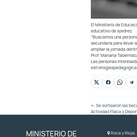
El Ministerio de Educac
educativo de ajedrez.
“Buscamos una persona q
secundaria para llevar 
ampliar la jornada dentr
Prof. Mariana Taberniso
Las personas interesada
estrategiaspedagogic
Otras
←
Se sortearon las beca
Entradas
Actividad Física y Depo
MINISTERIO DE
Roca y Rioja