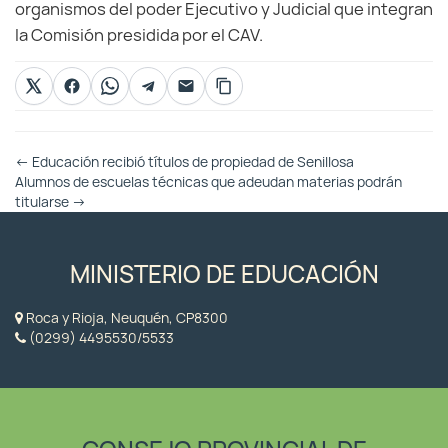
organismos del poder Ejecutivo y Judicial que integran
la Comisión presidida por el CAV.
Otras
←
Educación recibió títulos de propiedad de Senillosa
Entradas
Alumnos de escuelas técnicas que adeudan materias podrán
titularse
→
MINISTERIO DE EDUCACIÓN
Roca y Rioja, Neuquén, CP8300
(0299) 4495530/5533