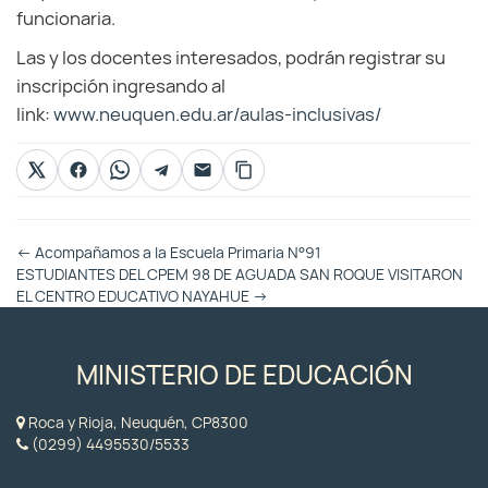
funcionaria.
Las y los docentes interesados, podrán registrar su
inscripción ingresando al
link:
www.neuquen.edu.ar/aulas-inclusivas/
Otras
←
Acompañamos a la Escuela Primaria N°91
Entradas
ESTUDIANTES DEL CPEM 98 DE AGUADA SAN ROQUE VISITARON
EL CENTRO EDUCATIVO NAYAHUE
→
MINISTERIO DE EDUCACIÓN
Roca y Rioja, Neuquén, CP8300
(0299) 4495530/5533