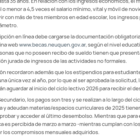
hasta 35 años. En relación con los ingresos económicos, el
 o menor a 4,5 veces el salario mínimo, vital y móvil de no
vir con más de tres miembros en edad escolar, los ingresos
rámetro.
cripción en línea debe cargarse la documentación obligatoria
gina web
www.becas.neuquen.gov.ar
, según el nivel educat
sonas que no poseen recibo de sueldo tienen que presenta
ión jurada de ingresos de las actividades no formales.
ón recordaron además que los estipendios para estudiantes 
a única vez al año, por lo que al ser aprobada la solicitud, l
n aguardar al inicio del ciclo lectivo 2026 para recibir el 
Secundario, los pagos son tres y se realizan a lo largo del ci
a y adeudan materias/espacios curriculares de 2025 tiene
probar y acceder al último desembolso. Mientras que para
eca es percibida de marzo a marzo -mientras cumplan con los
r los compromisos mensuales adquiridos.