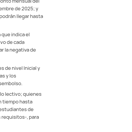
 monto mensual del
viembre de 2025; y
 podrán llegar hasta
 que indica el
ivo de cada
r la negativa de
de nivel Inicial y
as y los
desembolso.
clo lectivo; quienes
n tiempo hasta
 estudiantes de
 requisitos-, para