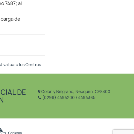
o 7487; al
 carga de
.
stival para los Centros
CIAL DE
Colón y Belgrano, Neuquén, CP8300
(0299) 4494200 / 4494365
N