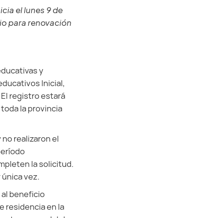
cia el lunes 9 de
rio para renovación
educativas y
educativos Inicial,
 El registro estará
 toda la provincia
no realizaron el
período
mpleten la solicitud.
 única vez.
al beneficio
e residencia en la