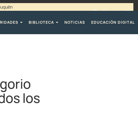
Neuquén
00 / 4494365 |
TELÉFONOS CPE
RIDADES
BIBLIOTECA
NOTICIAS
EDUCACIÓN DIGITAL
egorio
dos los