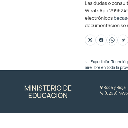
Las dudas o consult
WhatsApp 299624947
electrónicos
becas
documentación se r
Otras
←
‘Expedición Tecnológi
Entradas
aire libre en toda la pro
MINISTERIO DE
Roca y Rioja
(0299) 4495
EDUCACIÓN