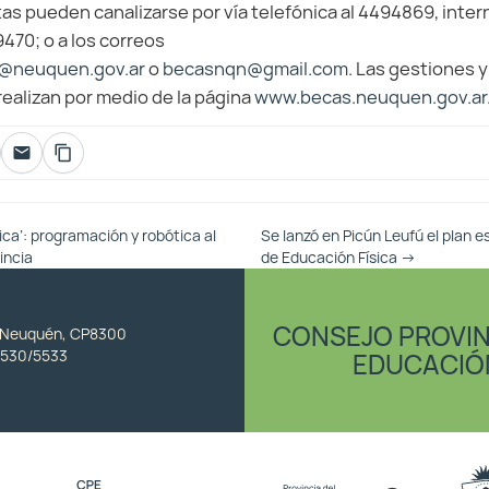
as pueden canalizarse por vía telefónica al 4494869, intern
0; o a los correos
@neuquen.gov.ar
o
becasnqn@gmail.com
. Las gestiones y
ealizan por medio de la página
www.becas.neuquen.gov.ar
ca’: programación y robótica al
Se lanzó en Picún Leufú el plan e
vincia
de Educación Física
→
CONSEJO PROVIN
, Neuquén, CP8300
530/5533
EDUCACIÓ