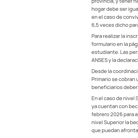
provincia, y tener 
hogar debe ser igual
en el caso de convi
6,5 veces dicho pa
Para realizar la ins
formulario en la pá
estudiante. Las per
ANSES y la declarac
Desde la coordinaci
Primario se cobran un
beneficiarios deberá
En el caso de nivel 
ya cuentan con bec
febrero 2026 para a
nivel Superior la b
que puedan afronta