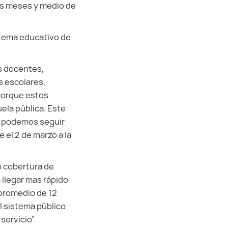
os meses y medio de
stema educativo de
os docentes,
os escolares,
porque estos
ela pública. Este
y podemos seguir
el 2 de marzo a la
o cobertura de
llegar mas rápido
 promedio de 12
l sistema público
servicio”.