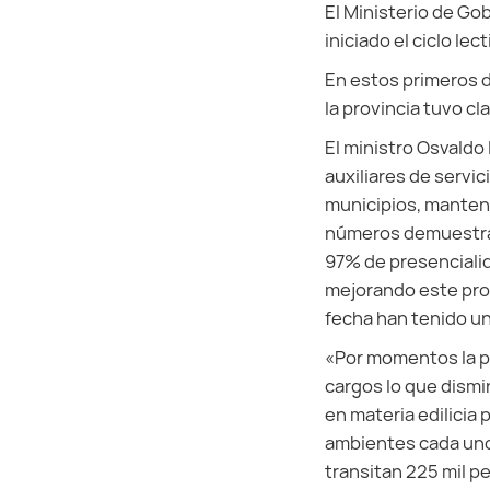
El Ministerio de Go
iniciado el ciclo lec
En estos primeros d
la provincia tuvo cl
El ministro Osvaldo 
auxiliares de servic
municipios, manten
números demuestran 
97% de presenciali
mejorando este prom
fecha han tenido un
«Por momentos la pr
cargos lo que dism
en materia edilicia
ambientes cada uno,
transitan 225 mil pe