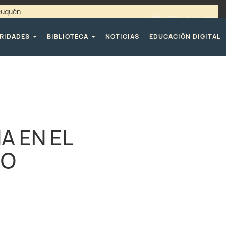
Neuquén
00 / 4494365 |
TELÉFONOS CPE
RIDADES
BIBLIOTECA
NOTICIAS
EDUCACIÓN DIGITAL
A EN EL
NO