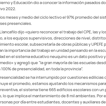
bierno y Educación dio a conocer la información pasados d
tivo 2022.
os meses y medio del ciclo lectivo el 97% promedio del si
ases presenciales.
Llancafilo dijo «quiero reconocer el trabajo del CPE, las y l
io, a los equipos supervisivos, direcciones de nivel, distrit
imiento escolar, subsecretaría de obras públicas y UPEFE 
la importancia del trabajo en unidad pensando en la escu
dad en el sistema educativo neuquino es un dato positivo 
edio» y agregó que “la gran mayoría de las escuelas desde 
 100% de presencialidad, en toda la provincia”.
esencialidad se ha interrumpido por cuestiones edilicias 
inuye el promedio, estamos ajustando los mecanismos para 
 preventiva, el sistema tiene 665 edificios escolares con un
 lo que implica el mantenimiento de 8 mil ambientes. Por e
rsonas por día entre estudiantes, docentes y auxiliares de 