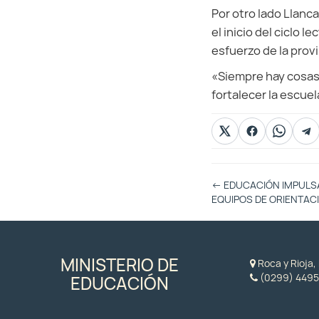
Por otro lado Llanc
el inicio del ciclo 
esfuerzo de la prov
«Siempre hay cosas 
fortalecer la escuel
Otras
←
EDUCACIÓN IMPULSA
Entradas
EQUIPOS DE ORIENTAC
MINISTERIO DE
Roca y Rioja
(0299) 4495
EDUCACIÓN