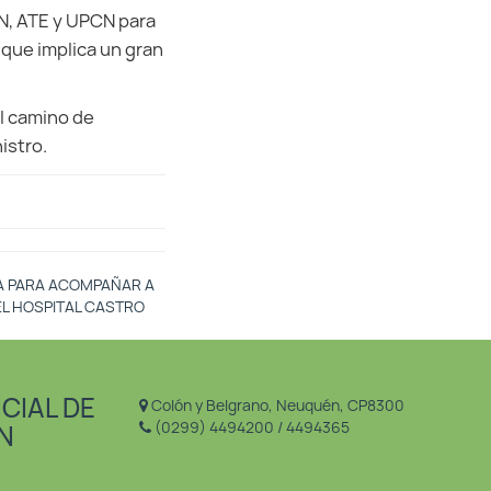
EN, ATE y UPCN para
l que implica un gran
l camino de
istro.
IA PARA ACOMPAÑAR A
EL HOSPITAL CASTRO
CIAL DE
Colón y Belgrano, Neuquén, CP8300
(0299) 4494200 / 4494365
N