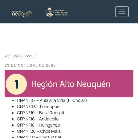
29 DE OCTUBRE DE 2025
CFP N°07 – Aula a la Vida (El Cholar)
CFP N°08 – Loncopué
CFP N°10 – Buta Ranquil
CFP N°16 – Andacollo
CFP N°18 – Huinganco
CFP N°20 – Chos Malal
CFP N°27 – Chos Malal