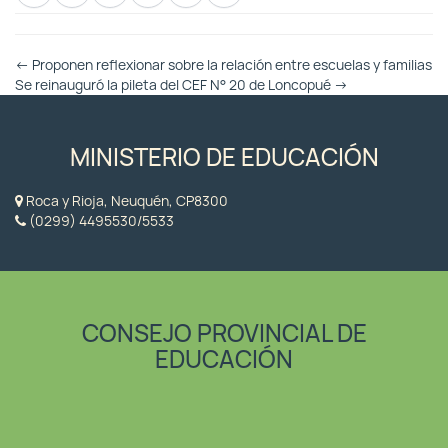
Otras
←
Proponen reflexionar sobre la relación entre escuelas y familias
Entradas
Se reinauguró la pileta del CEF N° 20 de Loncopué
→
MINISTERIO DE EDUCACIÓN
Roca y Rioja, Neuquén, CP8300
(0299) 4495530/5533
CONSEJO PROVINCIAL DE
EDUCACIÓN