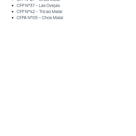
CFP N°37 – Las Ovejas
CFP N°42 – Tricao Malal
CFPA N°05 – Chos Malal