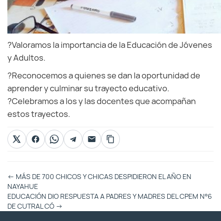
?Valoramos la importancia de la Educación de Jóvenes
y Adultos.
?Reconocemos a quienes se dan la oportunidad de
aprender y culminar su trayecto educativo.
?Celebramos a los y las docentes que acompañan
estos trayectos.
Otras
←
MÁS DE 700 CHICOS Y CHICAS DESPIDIERON EL AÑO EN
Entradas
NAYAHUE
EDUCACIÓN DIO RESPUESTA A PADRES Y MADRES DEL CPEM N°6
DE CUTRAL CÓ
→