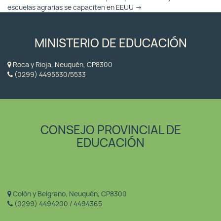
escuelas agrarias se capaciten en EEUU
→
MINISTERIO DE EDUCACIÓN
Roca y Rioja, Neuquén, CP8300
(0299) 4495530/5533
CONSEJO PROVINCIAL DE
EDUCACIÓN
Colón y Belgrano, Neuquén, CP8300
(0299) 4494200 / 4494365