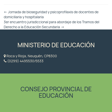
Otras
←
Jornada de bioseguridad y psicoprofilaxis de docentes de
Entradas
domiciliaria y hospitalaria
3er encuentro jurisdiccional para abordaje de los Tramos del
Derecho a la Educación Secundaria
→
MINISTERIO DE EDUCACIÓN
Roca y Rioja, Neuquén, CP8300
(0299) 4495530/5533
CONSEJO PROVINCIAL DE
EDUCACIÓN