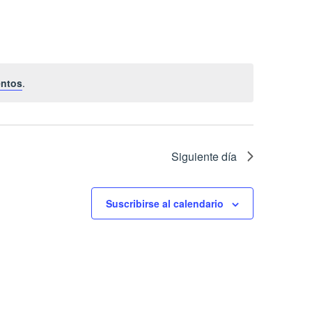
de
Evento
entos
.
Siguiente día
Suscribirse al calendario