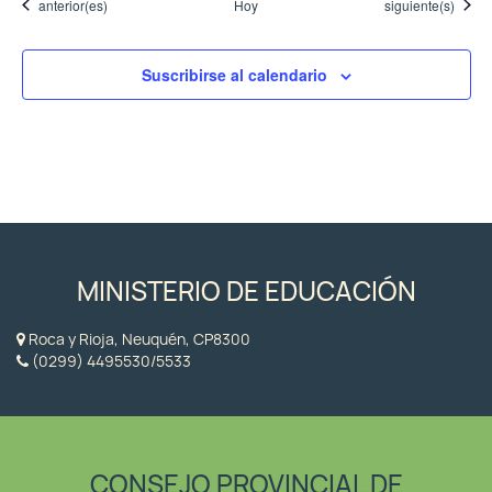
Eventos
Eventos
anterior(es)
Hoy
siguiente(s)
Suscribirse al calendario
MINISTERIO DE EDUCACIÓN
Roca y Rioja, Neuquén, CP8300
(0299) 4495530/5533
CONSEJO PROVINCIAL DE