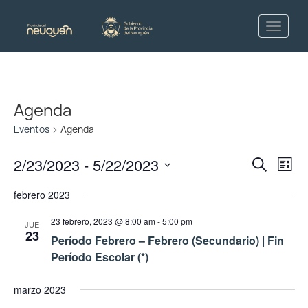
Agenda
Eventos
Agenda
Naveg
Na
2/23/2023
 - 
5/22/2023
Buscar
Lista
de
de
Seleccionar
febrero 2023
vis
fecha.
búsq
de
23 febrero, 2023 @ 8:00 am
-
5:00 pm
JUE
y
Ev
23
Período Febrero – Febrero (Secundario) | Fin
vistas
Período Escolar (*)
de
marzo 2023
Event