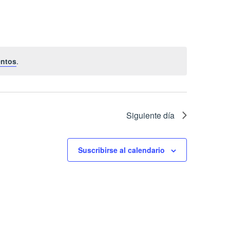
de
Evento
entos
.
Siguiente día
Suscribirse al calendario