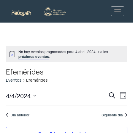
No hay eventos programados para 4 abril, 2024. Ir a los
Notice
próximos eventos
.
Efemérides
Eventos
Efemérides
Naveg
Na
4/4/2024
Buscar
Día
de
de
Seleccionar
vis
fecha.
búsq
Día anterior
Siguiente día
de
y
Ev